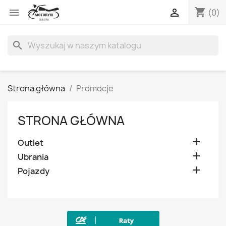
shopping_cart


(0)
search
Strona główna
Promocje
STRONA GŁÓWNA

Outlet

Ubrania

Pojazdy