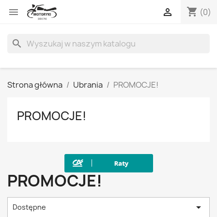
shopping_cart


(0)
search
Strona główna
Ubrania
PROMOCJE!
PROMOCJE!
PROMOCJE!

Dostępne