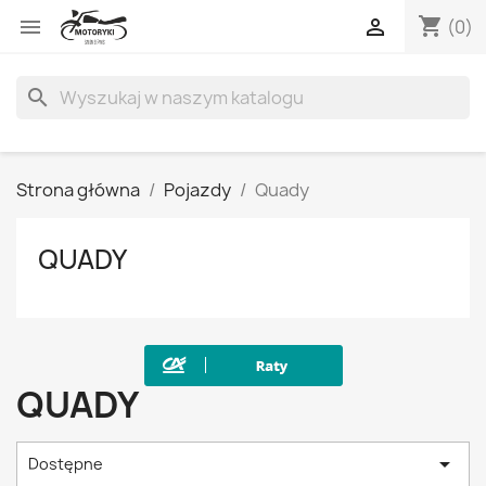
shopping_cart


(0)
search
Strona główna
Pojazdy
Quady
QUADY
QUADY

Dostępne