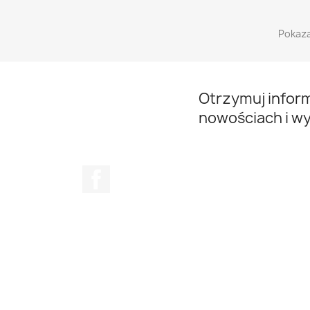
Pokaza
Otrzymuj infor
nowościach i w
Facebook