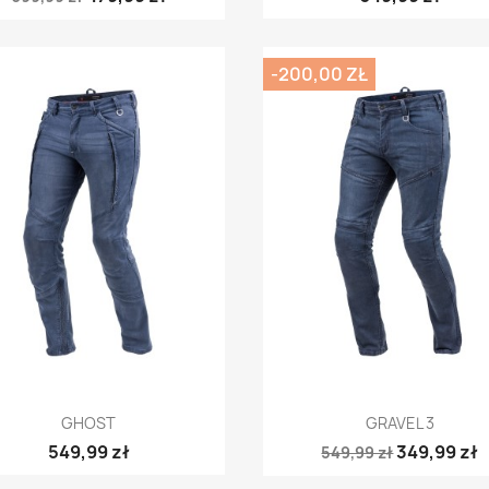
-200,00 ZŁ
Szybki podgląd
Szybki podgląd


GHOST
GRAVEL 3
549,99 zł
349,99 zł
549,99 zł